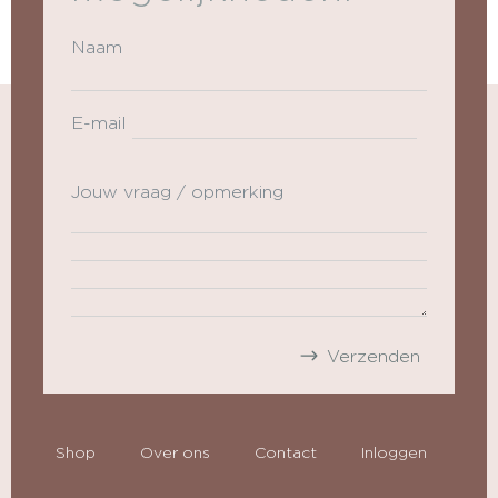
Naam
E-mail
Jouw vraag / opmerking
Shop
Over ons
Contact
Inloggen