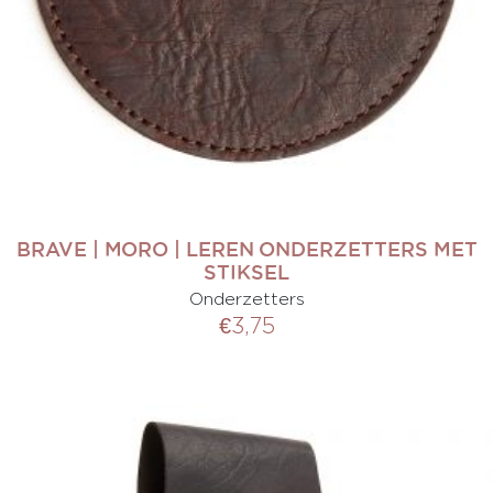
BRAVE | MORO | LEREN ONDERZETTERS MET
STIKSEL
Onderzetters
€
3,75