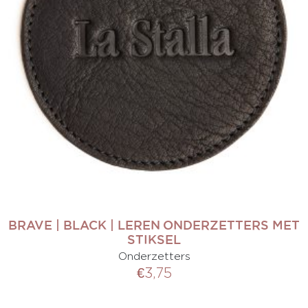
BRAVE | BLACK | LEREN ONDERZETTERS MET
STIKSEL
Onderzetters
€
3,75