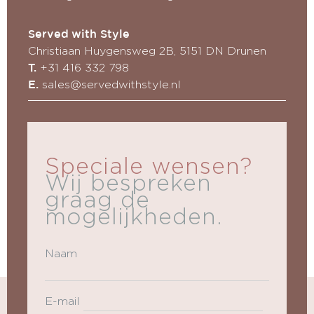
Served with Style
Christiaan Huygensweg 2B, 5151 DN Drunen
+31 416 332 798
T.
sales@servedwithstyle.nl
E.
Speciale wensen?
Wij bespreken
graag de
mogelijkheden.
Naam
E-mail