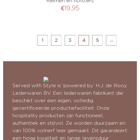
Riemen en holsters
€
19,95
1
2
3
4
5
→
Served with Style is ‘powered by’ H.J. de Rooy
Lederwaren BV. Een lederwaren fabrikant die
beschikt over een eigen, volledig
gecertificeerde productiefaciliteit. Onze
hospitality producten zijn functioneel,
authentiek en stijlvol. Ze worden duurzaam en
van 100% volnerf leer gemaakt. Dit garandeert
een hoge kwaliteit en lange levensduur.